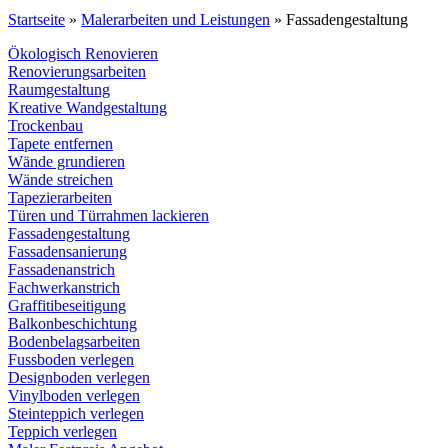
Startseite
»
Malerarbeiten und Leistungen
»
Fassadengestaltung
Ökologisch Renovieren
Renovierungsarbeiten
Raumgestaltung
Kreative Wandgestaltung
Trockenbau
Tapete entfernen
Wände grundieren
Wände streichen
Tapezierarbeiten
Türen und Türrahmen lackieren
Fassadengestaltung
Fassadensanierung
Fassadenanstrich
Fachwerkanstrich
Graffitibeseitigung
Balkonbeschichtung
Bodenbelagsarbeiten
Fussboden verlegen
Designboden verlegen
Vinylboden verlegen
Steinteppich verlegen
Teppich verlegen